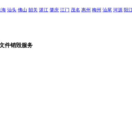
珠海
汕头
佛山
韶关
湛江
肇庆
江门
茂名
惠州
梅州
汕尾
河源
阳
文件销毁服务