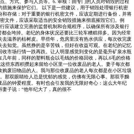
点、方式、参与人员等。6. 审核：由专门的人员对销毁的过程
措施来保护它们。 以下是一些建议，用于销毁处理银行机密
备份和存储：对于重要的银行机密文件，应该定期进行备份，并将
机密文件，应该采取适当的安全销毁措施来彻底摧毁它们。例
银行应该建立完善的监督机制和合规程序，以确保所有涉及银行
时都会垮掉。老纪的身体状况还要比三轮车糟糕得多。因为经常
失去滋养的枯树皮。早些年，危房里没有热水供应，每次收完废
失去知觉。虽然挣的是辛苦钱，但好在收益可观。在老纪的记忆
回收市场行情一跌再跌。让人明显感觉到变化的是毫升矿泉水瓶
几年前，同样的塑料瓶会以毛钱的价格回收，再以.6毛的价格
把这些东西积攒起来留给小区里一位收废品的老人。妻子每次都
收购废旧物品的人。我与那位收废品的老人每次都是在小区垃圾
入。那双眼睛给人总是忧郁的感觉，仿佛有无限心事。那双手黝
废品的钟爱程度。有时也会引发我的无限好奇心：这么大年纪
诉妻子说：“他年纪大了，真的很不