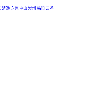
江
清远
东莞
中山
潮州
揭阳
云浮