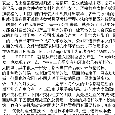
安全，借出档案要定期归还，若损坏、丢失或逾期未还，公司
关记录，确保文件档案资料的完整与安全。严格检查表格印质
加表格的，由使用部门专管人组织设计出表样，各部门收到的
时或报表数据不准确将参考月度考核管理办法给予相应的经济
目的是什么?在我看来对于每一个公司来说，就是为了可以更
可能会对自己的公司产生非常大的影响，让其他的公司会挖自
应的利益，对于每一个公司来说都会产生一个非常大的影响，
目的，给自己带来一个很好的销毁效果。公司在进行档案文件
方面的情况，文件销毁应该从哪几个环节出发，不使用多次！”
在德国联邦环境局，Michael Angrick博士为记者介绍
盒 “REDUCE，就是从产品源头控制垃圾的产生。”Ang
候，也发现了这一点，“柜台上几乎所有的牙膏都只有塑料管
人眼里，其中很大一部分，都应当在产品设计环节精简掉。 在
的非常晚的时候，也就随便简单的吃一碗面就结束了。网友
婚，但是也终究因为外国人过于开放的思想，最终纷纷离婚。
饭、生活的好丈夫。 总结：每个人的生命都是短暂的，而
后可能会产生会有一个自己难以承受的结果。老艺术家李勤勤现
的种类和性质：不同种类和性质的固废，其处理处置的方法和技
而影响到了固废处理处置的总费用。. 设施的规模和效率：设
约：政府的法规和政策对固废处理处置费用有重要影响，如排
行：. 优化处理处置技术：通过技术创新和引进，选择成本低、