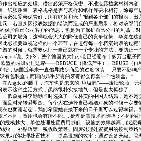
将作出相应的处理。借出必须严格保密，不准泄露档案材料内容
量、纸张质量、表格规格是否与表样和纸样等要求相符，除每年
报表必须妥善保管好，所有财务和仓库报到各个部门的报表，出
处罚，若查实因报表数据的错误而造成的严重后果，将对该部门
好的保护自己公司客户的信息，也是为了保护自己公司的利益，
己公司的墙角，这样就会大大的降低自己的竞争优势，毕竟在这
因此必须要重视这样的一个环节，在进行每一个档案销毁的过程
销毁的时候，就需要保证一自己就有一个专业的方法，要防止一
Angrick说。如今，整个德国的大街小巷已经遍布十多万台
了德国乃至欧盟的垃圾处理思路——REDUCE（降低产生）、REUS
rick介绍，德国近年来一直倡导减少商品的过度包装，“只要不影
、没有包装盒，而国内几乎所有的牙膏都会再套一个包装盒。”
Angrick的眼里，汽车也是未来的“垃圾源”——废旧轮胎、
纷纷表示这种生活方式，虽然很朴实接地气，但是也太孤独了
 假象如果李勤勤当时选择了一位朴实的中国人结婚，是不是
且时光转瞬即逝。每个人在选择自己婚姻对象的时候一定要
在也面露老态，我们希望她在接下来的日子里可以过得幸福。固
术不同，费用也会有所不同。. 处理处置技术的选择：不同的
施的规模越大，单位处理处置费用越低；设施的效率越高，能源消
放标准、补贴政策、税收政策等。固废处理处置费用的控制策略
效果好的处理处置技术。. 提高设施的效率：通过设备升级、管