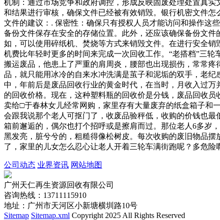
机制：通过市场竞争和政府调控，形成反映固废处理处置真实文
和结果进行审核，确保文件已经被有效销毁。银行机密文件怎
文件的建议：. 保密性：确保只有授权人员才能访问和操作这
备份文件保存在安全的存储位置。此外，还应该确保备份文件的
如，可以使用碎纸机、焚烧等方式来销毁文件。在进行安全销毁
机费比年轻时更多的时间来完成一次回收工作。“老搭档”三
搬运废品，他患上了严重的肩周炎，腰部也出现损伤，常常疼
品，就只能用冰冷的自来水冲洗满是茧子和泥垢的双手，老纪
中，年前后是废品回收行业的黄金时代，在当时，月收入过万
的回收价格。现在，这种塑料瓶的回收价是分钱，废品回收员
卖给□于春林女儿经常网购，家里存有大量废弃的纸盒箱子和
会跟我说那个老人可抠门了，收废品验秤低，收购的价钱也最
箱前邂逅的，偶尔也打个招呼或是擦肩而过。那位老人6多岁
黑发亮，脏兮兮的，粗糙得像松树皮。每次收购的废旧物品摆
了，家里的儿女怎么忍心让老人开着三轮车满街跑呢？多危险
公司动态
业界资讯
网站地图
广州天仁再生资源回收有限公司
咨询热线：13711115910
地址：广州市天河区小新塘横圳路10号
Sitemap
Sitemap.xml
Copyright 2025 All Rights Reserved