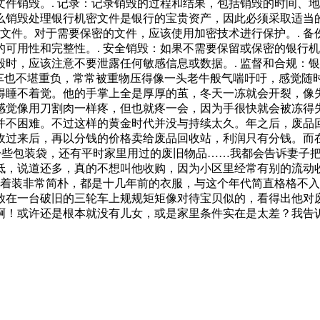
件销毁。. 记录：记录销毁的过程和结果，包括销毁的时间、地
么销毁处理银行机密文件是银行的宝贵资产，因此必须采取适当的
些文件。对于需要保密的文件，应该使用加密技术进行保护。. 
可用性和完整性。. 安全销毁：如果不需要保留或保密的银行
时，应该注意不要泄露任何敏感信息或数据。. 监督和合规：
轮车也不堪重负，常常被重物压得像一头老牛般气喘吁吁，感觉随
得睡不着觉。他的手掌上全是厚厚的茧，冬天一冻就会开裂，像
感觉像用刀割肉一样疼，但也就疼一会，因为手很快就会被冻得
并不困难。不过这样的黄金时代并没与持续太久。年之后，废品
收过来后，再以分钱的价格卖给废品回收站，利润只有分钱。而在
一些包装袋，还有平时家里用过的废旧物品……我都会告诉妻子
低，说道还多，真的不想叫他收购，因为小区里经常有别的流动
，着装非常简朴，都是十几年前的衣服，与这个年代简直格格不
放在一台破旧的三轮车上规规矩矩像对待宝贝似的，看得出他对
啊！或许还是根本就没有儿女，或是家里条件实在是太差？我告