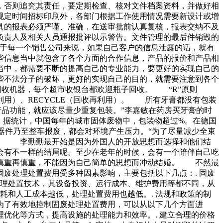
，否则追究其责任，要定期检查、核对文件档案资料，并做好相
规定时间招标印刷外，各部门根据工作使用情况需要新设计或增
具的报表必须严谨、准确，在送审批前认真复核，报表交纳不及
负责人及相关人员通报批评以示警告。文件管理的最后件销毁的
对于每一个销售公司来说，如果自己客户的信息泄露的话，就有
些信息当中就包含了各个方面的合作信息，产品的报价和产品相
当中，都需要不断的提高自己的专业能力，要更好的实现自己的
些不法分子的破坏，更好的实现自己的目的，就需要注意到各个
瓶子回收机器，每个超市收银台都欢迎瓶子回收。 “R”原则
E（再利用）、RECYCLE（回收再利用）。 所有牙膏都没有包装
响产品功能，就应该尽量少重复包装。”李嘉敏在药房买牙膏的时
 据统计，中国每年的城市固体废物中，包装物超过%。在德国
元器件乃至整车报废，都会对环境产生压力。“为了尽量减少全束
。 李勤勤最开始是因为外国人的开放思想而选择和他们结
会有不一样的结局呢。至少在老年的时候，会有一个陪伴自己吃
慎重再慎重，不能因为自己简单的思想而冲动结婚。 不然最
废处理处置费用受多种因素影响，主要包括以下几点：. 固废
处理处置技术，其设备投资、运行成本、维护费用等都不同，从
耗和人工成本越低，处理处置费用也越低。. 法规和政策的制
为了有效地控制固废处理处置费用，可以从以下几个方面进
理优化等方式，提高设施的处理能力和效率。. 建立合理的价格